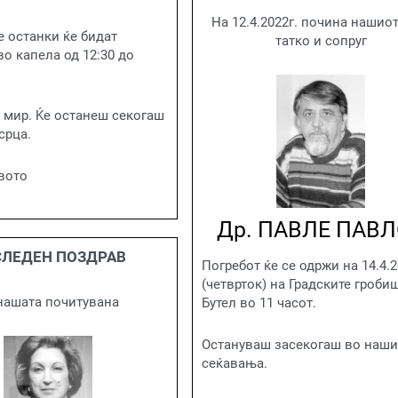
На 12.4.2022г. почина нашиот
 останки ќе бидат
татко и сопруг
о капела од 12:30 до
 мир. Ќе останеш секогаш
срца.
вото
Др. ПАВЛЕ ПАВ
ЛЕДЕН ПОЗДРАВ
Погребот ќе се одржи на 14.4.2
(четврток) на Градските гроби
нашата почитувана
Бутел во 11 часот.
Остануваш засекогаш во наши
сеќавања.