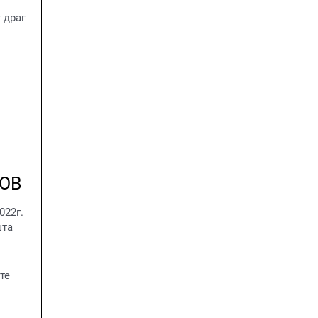
 драг
ЛОВ
022г.
шта
те