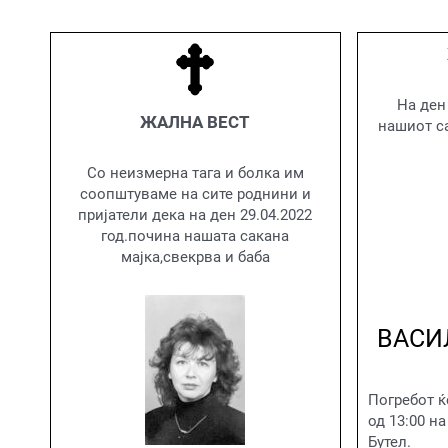
На ден
ЖАЛНА ВЕСТ
нашиот са
Со неизмерна тага и болка им
соопштуваме на сите роднини и
пријатели дека на ден 29.04.2022
год.почина нашата сакана
мајка,свекрва и баба
ВАСИ
Погребот ќе
од 13:00 н
Бутел.