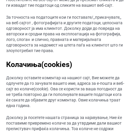
ги извадат тие податоци од сликите на вашиот веб-сајт.
За точноста на податоците кои ги поставате/,,прикачувате,,
на веб сајтот , фотографијата и другите податоци, целосната
одговорност ја има клиентот. Доколку дојде до повреда на
авторски и сродни права на експлоатација на фотографија,
лого, слоган и слично, правната и материјалната
одговорноста за надомест на штета паѓа на клиентот што ги
злоупотребил тие права.
Колачиња(cookies)
Доколку оставите коментар на нашиот сајт, Вие можете да
одлучете да го зачувате вашето име, адреса за е-пошта и веб-
сајт во колаче(cookie). Ова се користи за ваша погодност да
не треба повторно да ги пополнувате вашите податоци кога
ќе сакате да објавите друг коментар. Овие колачиња траат
една година.
Доколку ја посетете нашата страница за најавување, Ние ќе
поставиме привремено колаче за да утврдиме дали вашиот
прелистувач прифаќа колачиња. Тоа колаче не содржи