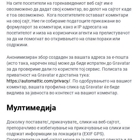
На сите посетители на горенаведениот веб сајт им е
овозможено да дадат свој коментар, во делот на сајтот каде
е тоа овозможено. Кога посетителите оставаат коментари
на овој сајт, Ние ги собираме податоците прикажани во
формуларот за коментари, како и IP адресата на
посетителот и низа на кориснички агенти на прелистувачот
за да ни помогнат во откривањето на спам пораки или
содржини.
Анонимизиран збор создаден за вашата адреса за е-пошта
(исто така, наречен хеш) може да биде испратен до Gravatar
за да провериме дали го користете тој сервис. Полисата за
приватност на Gravatar е достапна тука:
https://automattic.com/privacy/
. По одобрувањето на вашиот
коментар, вашата профилна слика од Gravatar ќе биде
видлива за јавноста во контекст на вашиот коментар.
Мултимедија
Доколку поставате/,,прикачувате,, слики на веб-сајтот,
препорачливо е избегнување на прикачување на слики кои
содржат информации за локацијата (EXIF GPS).
Посетителите на веб-сајтот може да ја преземат сликата и да