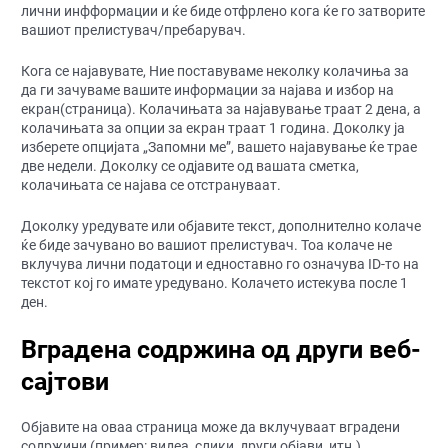
лични инфформации и ќе биде отфрлено кога ќе го затворите
вашиот прелистувач/пребарувач.
Кога се најавувате, Ние поставуваме неколку колачиња за
да ги зачуваме вашите информации за најава и избор на
екран(страница). Колачињата за најавување траат 2 дена, а
колачињата за опции за екран траат 1 година. Доколку ја
изберете опцијата „Запомни ме”, вашето најавување ќе трае
две недели. Доколку се одјавите од вашата сметка,
колачињата се најава се отстрануваат.
Доколку уредувате или објавите текст, дополнително колаче
ќе биде зачувано во вашиот прелистувач. Тоа колаче не
вклучува лични податоци и едноставно го означува ID-то на
текстот кој го имате уредувано. Колачето истекува после 1
ден.
Вградена содржина од други веб-
сајтови
Објавите на оваа страница може да вклучуваат вградени
содржини (пример: видеа, слики, други објави, итн.).