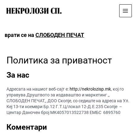
Main
Menu
врати се на
СЛОБОДЕН ПЕЧАТ
Политика за приватност
За нас
Адресата на нашиот веб-сајт е:
http://nekrolozisp.mk
, кој го
управува Друштвото за издаваштво и маркетинг ,,
СЛОБОДЕН ПЕЧАТ,, ДОО Скопје, со седиште на адреса на Ул.
Кеј 13-ти ноември Бр.12 Г.Т.Ц/локал 12-Д.Е.235 Скопје –
Центар Даночен број МК4057013522738 ЕМБС 6895760
Коментари