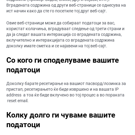
Вградената содржина од други веб-страници се однесува на
ист начин како да сте го посетиле тој друг веб-сајт.
Овие веб-страници може да собираат податоци за вас,
користат колачиња, вградуваат следење од трети страни и
да ја следат вашата интеракција со вградената содржина,
вклучително и интеракцијата со вградената содржина
доколку имате сметка и се најавени на тој веб-сајт.
Со кого ги споделуваме вашите
податоци
Доколку барате ресетирање на вашиот пасворд/лозинка за
пристап, ресетирањето ќе биде извршено и на вашата IP
address а тоа ќе биде вклучено во тој процес а во пораката
reset email.
Колку долго ги чуваме вашите
податоци