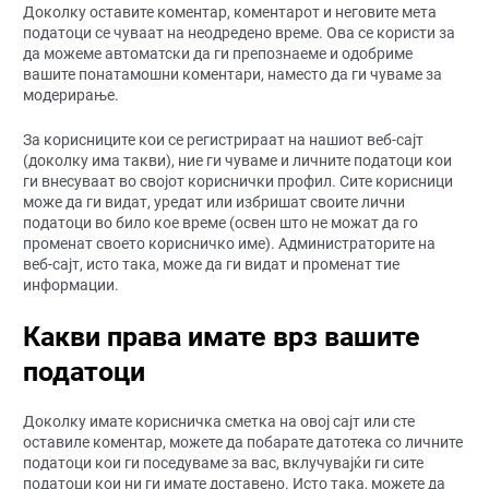
Доколку оставите коментар, коментарот и неговите мета
податоци се чуваат на неодредено време. Ова се користи за
да можеме автоматски да ги препознаеме и одобриме
вашите понатамошни коментари, наместо да ги чуваме за
модерирање.
За корисниците кои се регистрираат на нашиот веб-сајт
(доколку има такви), ние ги чуваме и личните податоци кои
ги внесуваат во својот кориснички профил. Сите корисници
може да ги видат, уредат или избришат своите лични
податоци во било кое време (освен што не можат да го
променат своето корисничко име). Администраторите на
веб-сајт, исто така, може да ги видат и променат тие
информации.
Какви права имате врз вашите
податоци
Доколку имате корисничка сметка на овој сајт или сте
оставиле коментар, можете да побарате датотека со личните
податоци кои ги поседуваме за вас, вклучувајќи ги сите
податоци кои ни ги имате доставено. Исто така, можете да