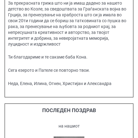
За прекрасната грижа што ни ја имаш дадено за нашето
детство во Козле, за сведоштвата за Граѓанската војна во
Грција, за пренесување на храброста што си ја имала во
свои 20ти години да се бориш за татковината со пушка во
рака, за пренесување на љубовта за родниот крај, за
непресушната креативност и авторство, за твојот
интегритет и добрина, за неверојатната меморија,
луцидност и издржливост
Ти благодариме и те сакаме баба Кона.
Сега езерото и Пателе се повторно твои.
Неда, Елена, Илина, Огнен, Христијан и Александра
ПОСЛЕДЕН ПОЗДРАВ
на нашиот