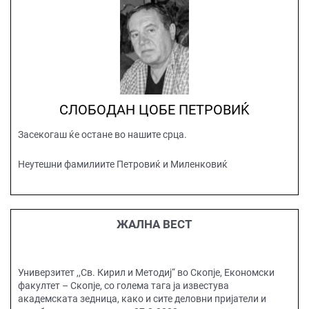
СЛОБОДАН ЦОБЕ ПЕТРОВИЌ
Засекогаш ќе остане во нашите срца.
Неутешни фамилиите Петровиќ и Миленковиќ
ЖАЛНА ВЕСТ
Универзитет ,,Св. Кирил и Методиј“ во Скопје, Економски
факултет – Скопје, со голема тага ја известува
академската зедница, како и сите деловни пријатели и