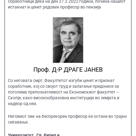
соработници дека на ден 27.2.2022 година, почина нашиот
истакнат и ценет редовен професор во пензија
Проф. Д-Р ДРАГЕ ЈАНЕВ
Со неговата смрт, Факултетот изгуби ценет и признат
соработник, кој со својот труд и залагање придонесе за
поголема препознатливост на Економскиот факултет –
Скопје, како високообразовна институција во земјата и
надвор од неа.
Неговиот лик на беспрекорен професор ќе остане во трајно
сеќавање.
Универзитет ,,Св. Кирил и