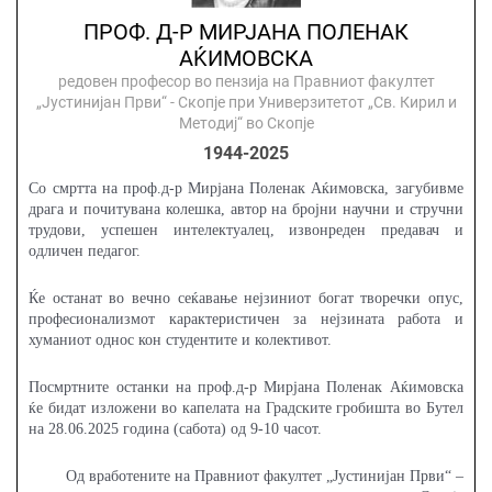
ПРОФ. Д-Р МИРЈАНА ПОЛЕНАК
АЌИМОВСКА
редовен професор во пензија на Правниот факултет
„Јустинијан Први“ - Скопје при Универзитетот „Св. Кирил и
Методиј“ во Скопје
1944-2025
Со смртта на проф.д-р Мирјана Поленак Аќимовска, загубивме
драга и почитувана колешка, автор на бројни научни и стручни
трудови, успешен интелектуалец, извонреден предавач и
одличен педагог.
Ќе останат во вечно сеќавање нејзиниот богат творечки опус,
професионализмот карактеристичен за нејзината работа и
хуманиот однос кон студентите и колективот.
Посмртните останки на проф.д-р Мирјана Поленак Аќимовска
ќе бидат изложени во капелата на Градските гробишта во Бутел
на 28.06.2025 година (сабота) од 9-10 часот.
Од вработените на Правниот факултет „Јустинијан Први“ –