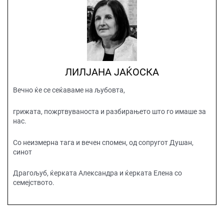
ЛИЛЈАНА ЈАЌОСКА
Вечно ќе се сеќаваме на љубовта,
грижата, пожртвуваноста и разбирањето што го имаше за
нас.
Со неизмерна тага и вечен спомен, од сопругот Душан,
синот
Драгољуб, ќерката Александра и ќерката Елена со
семејството.