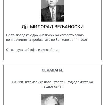
Др. МИЛОРАД ВЕЉАНОСКИ
По тој повод ќе одржиме помен на неговото вечно
почивачиште на гробиштата во Волково во 11 часот.
Од сопругата Стојна и синот Ангел
СЕЌАВАЊЕ
На 7ми Октомври се навршуваат 10год од смртта на
нашиот сакан