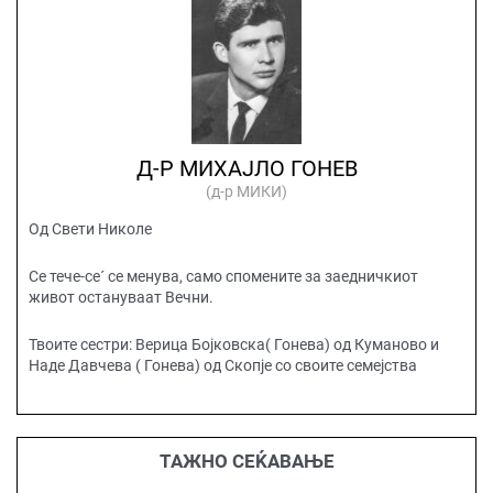
Д-Р МИХАЈЛО ГОНЕВ
(д-р МИКИ)
Од Свети Николе
Се тече-се´ се менува, само спомените за заедничкиот
живот остануваат Вечни.
Твоите сестри: Верица Бојковска( Гонева) од Куманово и
Наде Давчева ( Гонева) од Скопје со своите семејства
ТАЖНО СЕЌАВАЊЕ