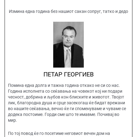
Измина една година без нашиот сакан сопруг, татко и дедо
ПЕТАР ГЕОРГИЕВ
Помина една долга и тажна година откако не си со нас.
Година исполнета со сеќавања на човекот кој ни подари
чесност, добрина и љубов кон блиските и животот. Твојот
лик, благородна душа и срце засекогаш ќе бидат врежани
во нашите сеќавања, вечно ќе ги споменуваме и чуваме се
додека постоиме. Горди сме што те имавме. Почивај во
мир.
По тој повод ќе го посетиме неговиот вечен дом на