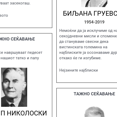
уваат засекогаш.
БИЉАНА ГРУЕВ
вото
1954-2019
Немоќни да ја исклучиме од н
секојдневни мисли и спомени,
ЖНО СЕЌАВАЊЕ
да стануваме свесни дека
вистинската големина на
најблиските ја осознаваме ду
се навршуваат педесет
откако ќе ги изгубиме.
 нашиот татко и папу
Нејзините најблиски
ТАЖНО СЕЌАВАЊЕ
П НИКОЛОСКИ