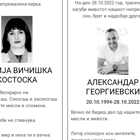
На ден 28.10.2022 год. трагич
непрежалена ќерка
загуби животот нашиот непр
син, брат и најдобар друг
ИЈА ВИЧИШКА
КОСТОСКА
АЛЕКСАНДАР
ГЕОРГИЕВСКИ
бескрајно ни
аш. Секогаш и засекогаш
20.10.1994-28.10.2022
те мисли и спомени.
Вечно ќе бидеш дел од нашите
мисли и животи.
ебе не стивнува.
Летај спокојно кон ангелите,
 мир и нека ти е вечна
душичке наша мила.