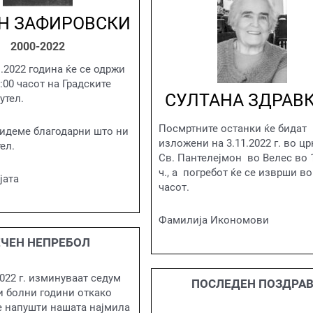
Н ЗАФИРОВСКИ
2000-2022
1.2022 година ќе се одржи
:00 часот на Градските
СУЛТАНА ЗДРАВ
утел.
Посмртните останки ќе бидат
идеме благодарни што ни
изложени на 3.11.2022 г. во цр
ел.
Св. Пантелејмон во Велес во 
ч., а погребот ќе се изврши во
јата
часот.
Фамилија Икономови
ЕЧЕН НЕПРЕБОЛ
2022 г. изминуваат седум
ПОСЛЕДЕН ПОЗДРА
и болни години откако
е напушти нашата најмила