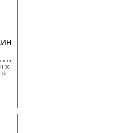
КИН
квата
11:30
 12
В