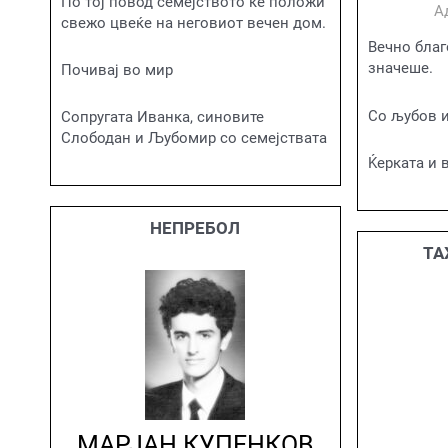
По тој повод семејството ќе положи
А
свежо цвеќе на неговиот вечен дом.
Вечно благ
значеше.
Почивај во мир
Со љубов и
Сопругата Иванка, синовите
Слободан и Љубомир со семејствата
Ќерката и 
НЕПРЕБОЛ
ТА
МАРЈАН КУПЕНКОВ