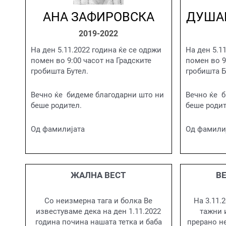
АНА ЗАФИРОВСКА
ДУША
2019-2022
На ден 5.11.2022 година ќе се одржи
На ден 5.1
помен во 9:00 часот на Градските
помен во 9
гробишта Бутел.
гробишта Б
Вечно ќе бидеме благодарни што ни
Вечно ќе б
беше родител.
беше родит
Од фамилијата
Од фамили
ЖАЛНА ВЕСТ
В
Со неизмерна тага и болка Ве
На 3.11.
известуваме дека на ден 1.11.2022
тажни 
година почина нашата тетка и баба
прерано н