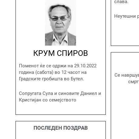
слава.
Неутешни р
КРУМ СПИРОВ
Поменот ќе се одржи на 29.10.2022
година (сабота) во 12 часот на
Се навршув
Градските гробишта во Бутел.
смрт
Сопругата Сула и синовите Даниел и
Кристијан со семејството
ПОСЛЕДЕН ПОЗДРАВ