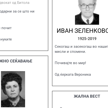
двокат од Битола
одарни за се што ни
 почит
ИВАН ЗЕЛЕНКОВ
1925-2019
внуките
Секогаш и засекогаш во наши
мисли и спомени.
ЖНО СЕЌАВАЊЕ
Почивајте во мир!
Од ќерката Вероника
ЖАЛНА ВЕСТ