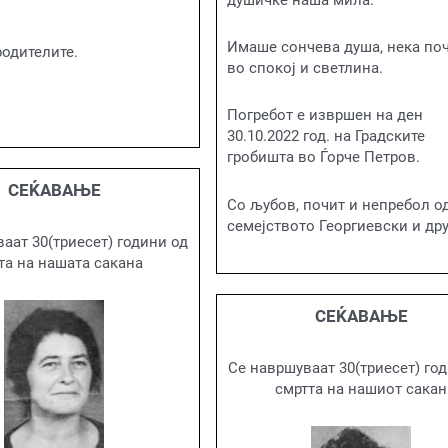
Имаше сончева душа, нека по
одителите.
во спокој и светлина.
Погребот е извршен на ден
30.10.2022 год. на Градските
гробишта во Ѓорче Петров.
СЕЌАВАЊЕ
Со љубов, почит и непребол о
семејството Георгиевски и др
аат 30(триесет) години од
та на нашата сакана
СЕЌАВАЊЕ
Се навршуваат 30(триесет) го
смртта на нашиот сакан