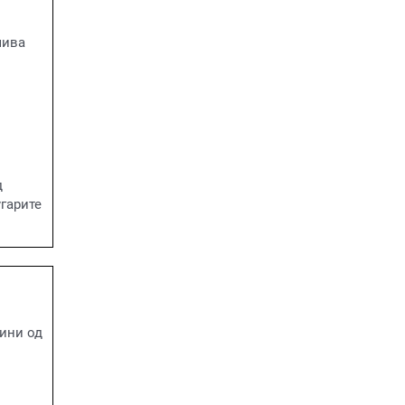
чива
д
угарите
дини од