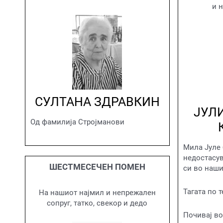
и 
СУЛТАНА ЗДРАВКИН
ЈУЛ
Од фамилија Стројманови
Мила Јуле 
недостасув
ШЕСТМЕСЕЧЕН ПОМЕН
си во наши
Тагата по т
На нашиот најмил и непрежален
сопруг, татко, свекор и дедо
Почивај во