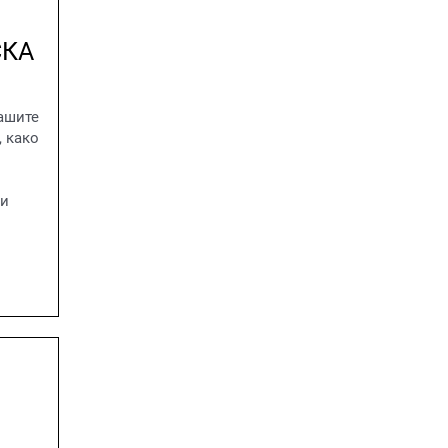
СКА
ашите
 како
ри