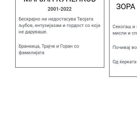
ЗОРА
2001-2022
Бескрајно ни недостасува Твојата
љубов, ентузијазам и гордост со која
Секогаш и 
не даруваше.
мисли и с
Бранкица, Трајче и Горан со
Почивај во
фамилијата
Од ќерката