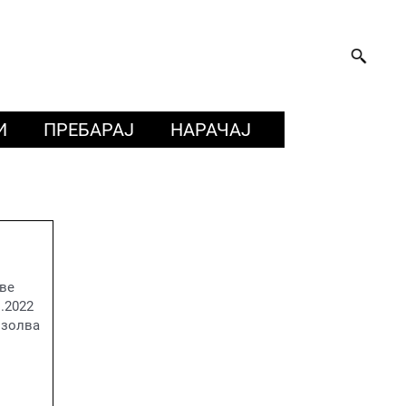
И
ПРЕБАРАЈ
НАРАЧАЈ
 ве
.2022
 золва