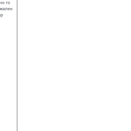
но го
ежален
ар