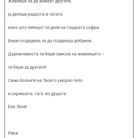
Живееше за да живеат другите,
ја делеше радоста и тагата
како што лебецот се дели на гладната софра.
Беше создадена за да создаваш добрини,
Дарежливоста ти беше смисла на живеењето –
се беше за другите!
Само болките на Твоето уморно тело
и скриената тага во душата
Беа Твои!
Рики