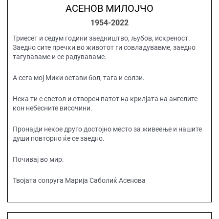
АСЕНОВ МИЛОЈЧО
1954-2022
Триесет и седум години заедништво, љубов, искреност.
Заедно сите пречки во животот ги совладувавме, заедно
тагуваваме и се радуваваме.
А сега мој Мики остави бол, тага и солзи.
Нека ти е светол и отворен патот на крилјата на ангелите
кон небесните височини.
Пронајди некое друго достојно место за живеење и нашите
души повторно ќе се заедно.
Почивај во мир.
Твојата сопруга Марија Саболиќ Асенова