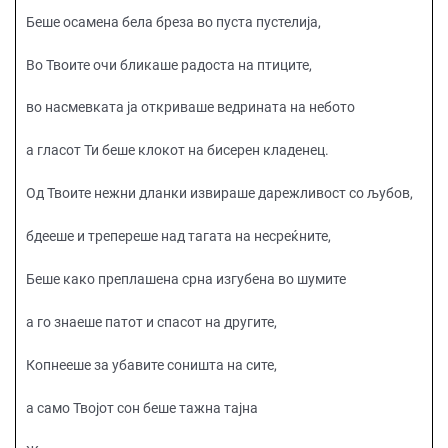
Беше осамена бела бреза во пуста пустелија,
Во Твоите очи бликаше радоста на птиците,
во насмевката ја откриваше ведрината на небото
а гласот Ти беше клокот на бисерен кладенец.
Од Твоите нежни дланки извираше дарежливост со љубов,
бдееше и трепереше над тагата на несреќните,
Беше како преплашена срна изгубена во шумите
а го знаеше патот и спасот на другите,
Копнееше за убавите соништа на сите,
а само Твојот сон беше тажна тајна