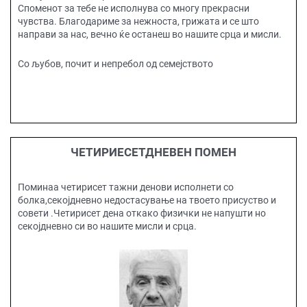
Споменот за тебе не исполнува со многу прекрасни
чувства. Благодариме за нежноста, грижата и се што
направи за нас, вечно ќе останеш во нашите срца и мисли.
Со љубов, почит и непребол од семејството
ЧЕТИРИЕСЕТДНЕВЕН ПОМЕН
Поминаа четирисет тажни денови исполнети со
болка,секојдневно недостасување на твоето присуство и
совети .Четирисет дена откако физички не напушти но
секојдневно си во нашите мисли и срца.