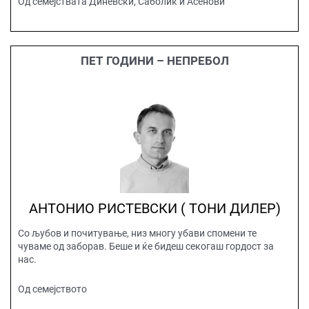
Од семејствата Диневски, Саболиќ и Асенови
ПЕТ ГОДИНИ – НЕПРЕБОЛ
АНТОНИО РИСТЕВСКИ ( ТОНИ ДИЛЕР)
Со љубов и почитување, низ многу убави спомени те
чуваме од заборав. Беше и ќе бидеш секогаш гордост за
нас.
Од семејството