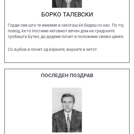
БОРКО ТАЛЕВСКИ
Горди сме што те имавме и секогаш ќе бидеш со нас. По тој
повод, ќе го постиме неговиот вечен дом на градските
гробишта Бутел, да дадеме почит и положиме свежо цвеќе.
Со љубов и почит од ќерките, внуките и зетот.
ПОСЛЕДЕН ПОЗДРАВ