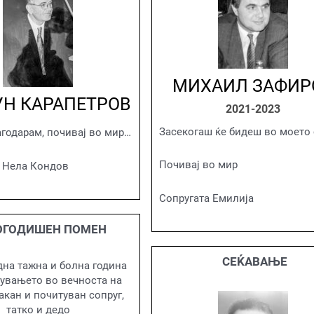
МИХАИЛ ЗАФИР
Н КАРАПЕТРОВ
2021-2023
Засекогаш ќе бидеш во моето
годарам, почивај во мир…
Почивај во мир
, Нела Кондов
Сопругата Емилија
ОГОДИШЕН ПОМЕН
СЕЌАВАЊЕ
на тажна и болна година
увањето во вечноста на
акан и почитуван сопруг,
татко и дедо