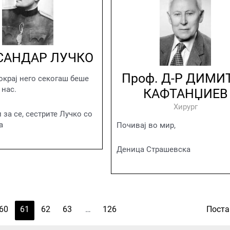
САНДАР ЛУЧКО
Проф. Д-Р ДИМИ
крај него секогаш беше
 нас.
КАФТАНЏИЕВ
Хирург
 за се, сестрите Лучко со
а
Почивај во мир,
Деница Страшевска
60
61
62
63
…
126
Пост