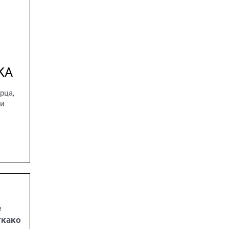
КА
рца,
 и
е
ткако