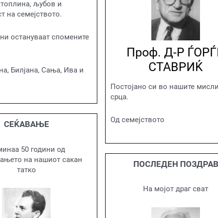
 топлина, љубов и
т на семејството.
ни остануваат спомените
Проф. Д-Р ЃОР
СТАВРИЌ
на, Билјана, Сања, Ива и
Постојано си во нашите мисли
срца.
Од семејството
СЕЌАВАЊЕ
инаа 50 години од
ањето на нашиот сакан
ПОСЛЕДЕН ПОЗДРА
татко
На мојот драг сват