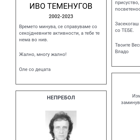
присуство,
ИВО ТЕМЕНУГОВ
посветенос
2002-2023
Засекогаш 
Времето минува, се справуваме со
со ТЕБЕ.
секојдневните активности, а тебе те
нема во нив.
Твоите Вес
Владо
Жално, многу жално!
Оле со децата
Изм
НЕПРЕБОЛ
заминув