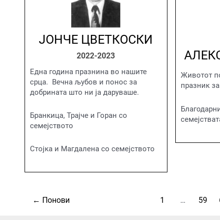
ЈОНЧЕ ЦВЕТКОСКИ
АЛЕК
2022-2023
Една година празнина во нашите
Животот по
срца. Вечна љубов и понос за
празник за
добрината што ни ја даруваше.
Благодарни
Бранкица, Трајче и Горан со
семејстват
семејството
Стојка и Магдалена со семејството
←
Понови
1
…
59