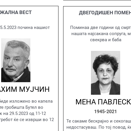
ЖАЛНА ВЕСТ
ДВЕГОДИШЕН ПОМЕ
25.5.2023 почина нашиот
Поминаа две години од смрт
нашата најсакана сопруга, м
свекрва и баба
АХИМ МУЈЧИН
МЕНА ПАВЛЕС
биде изложено во капела
те гробишта Бутел во
1945-2021
 на 29.5.2023 од 11-12
огребот ќе се изврши во 12
Те сакаме бескрајно и секогаш
недостасуваш. По тој повод, ќ