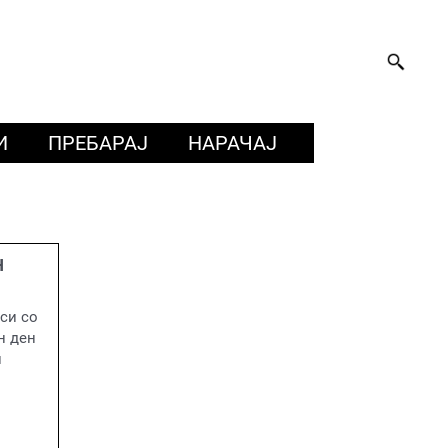
И
ПРЕБАРАЈ
НАРАЧАЈ
Н
си со
н ден
и