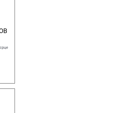
ОВ
 срце