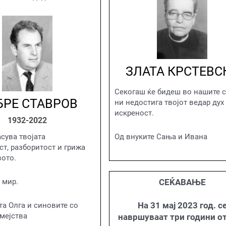
ЗЛАТА КРСТЕВС
Секогаш ќе бидеш во нашите с
БРЕ СТАВРОВ
ни недостига твојот ведар дух
искреност.
1932-2022
сува твојата
Од внуките Сања и Ивана
т, разборитост и грижа
вото.
 мир.
СЕЌАВАЊЕ
На 31 мај 2023 год. с
та Олга и синовите со
мејства
навршуваат три години о