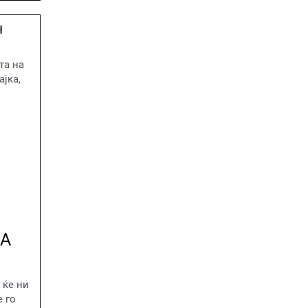
Н
та на
ајка,
КА
 ќе ни
е го