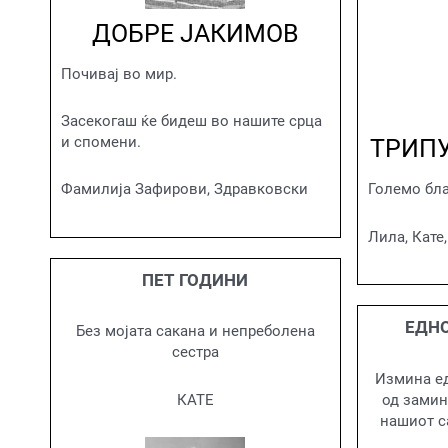
ДОБРЕ ЈАКИМОВ
Почивај во мир.
Засекогаш ќе бидеш во нашите срца
и спомени.
ТРИПУ
Фамилија Зафирови, Здравковски
Големо бла
Лила, Кате
ПЕТ ГОДИНИ
ЕДН
Без мојата сакана и непреболена
сестра
Измина ед
КАТЕ
од замин
нашиот с