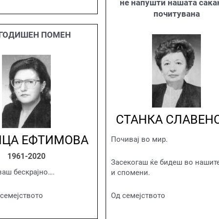
не напушти нашата сака
почитувана
ГОДИШЕН ПОМЕН
СТАНКА СЛАВЕН
ЦА ЕФТИМОВА
Почивај во мир.
1961-2020
Засекогаш ќе бидеш во нашит
аш бескрајно….
и спомени.
семејството
Од семејството