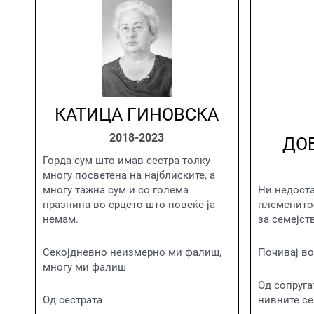
КАТИЦА ГИНОВСКА
2018-2023
ДО
Горда сум што имав сестра толку
многу посветена на најблиските, а
многу тажна сум и со голема
Ни недоста
празнина во срцето што повеќе ја
племенитос
немам.
за семејст
Секојдневно неизмерно ми фалиш,
Почивај во
многу ми фалиш
Од сопруга
Од сестрата
нивните се