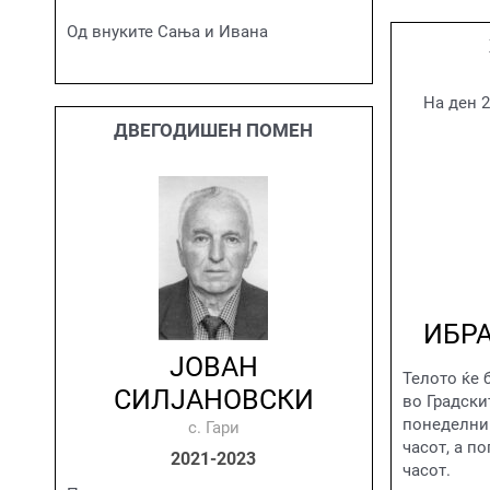
Од внуките Сања и Ивана
На ден 
ДВЕГОДИШЕН ПОМЕН
ИБР
ЈОВАН
Телото ќе 
СИЛЈАНОВСКИ
во Градски
понеделник
с. Гари
часот, а п
2021-2023
часот.