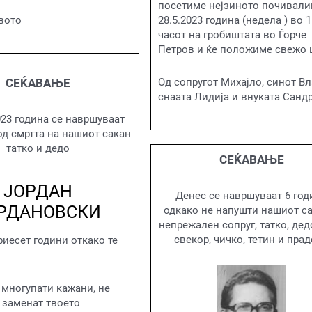
посетиме нејзиното почивали
28.5.2023 година (недела ) во 1
вото
часот на гробиштата во Ѓорче
Петров и ќе положиме свежо 
Од сопругот Михајло, синот Вл
СЕЌАВАЊЕ
снаата Лидија и внуката Санд
023 година се навршуваат
од смртта на нашиот сакан
татко и дедо
СЕЌАВАЊЕ
ЈОРДАН
Денес се навршуваат 6 год
РДАНОВСКИ
одкако не напушти нашиот са
непрежален сопруг, татко, дедо
свекор, чичко, тетин и пра
иесет години откако те
 многупати кажани, не
 заменат твоето