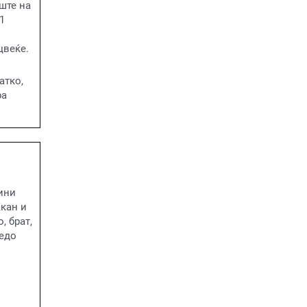
ште на
1
цвеќе.
атко,
ра
ини
кан и
, брат,
дедо