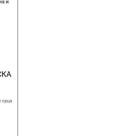
на и
СКА
е срца